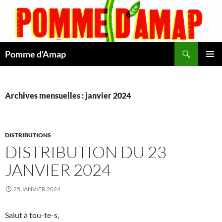
Aller
au
contenu
Recherche
Pomme d'Amap
MENU
PRINCI
Archives mensuelles : janvier 2024
DISTRIBUTIONS
DISTRIBUTION DU 23
JANVIER 2024
25 JANVIER 2024
Salut à tou-te-s,