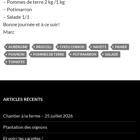
– Pommes de terre 2 kg /1 kg
– Potimarron
– Salade 1/1
Bonne journée et à ce soir!
Marc
AUBERGINE
BROCOLI
CHOU CHINOIS
NAVETS
PANIER
POIVRON
POMMES DE TERRE
POTIMARRON
SALADE
TOMATES
ARTICLES RÉCENTS
Chantier à la ferme – 25 juillet 2026
Plantation des oignons
Et voici les carottes !