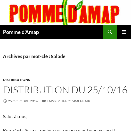
Aller
au
contenu
Recherche
Pomme d'Amap
MENU
PRINCI
Archives par mot-clé : Salade
DISTRIBUTIONS
DISTRIBUTION DU 25/10/16
25 OCTOBRE 2016
LAISSER UN COMMENTAIRE
Salut à tous,
Bon, c’est sûr, c’est moins sec…un peu plus boueux aussi!