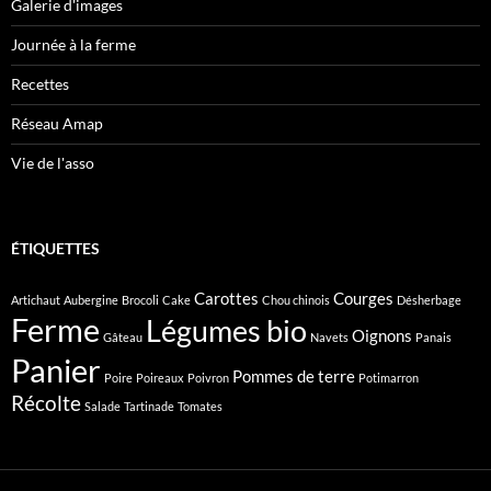
Galerie d'images
Journée à la ferme
Recettes
Réseau Amap
Vie de l'asso
ÉTIQUETTES
Carottes
Courges
Artichaut
Aubergine
Brocoli
Cake
Chou chinois
Désherbage
Ferme
Légumes bio
Oignons
Gâteau
Navets
Panais
Panier
Pommes de terre
Poire
Poireaux
Poivron
Potimarron
Récolte
Salade
Tartinade
Tomates