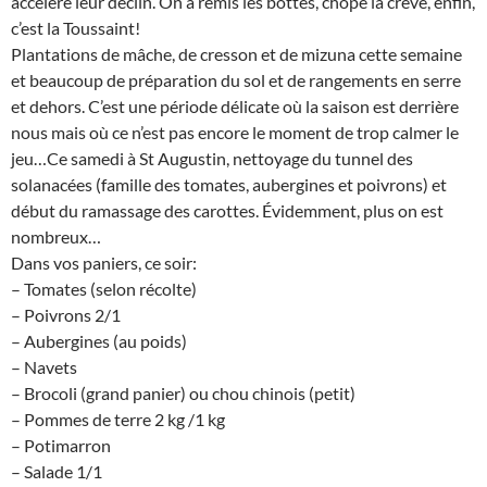
accéléré leur déclin. On a remis les bottes, chopé la crève, enfin,
c’est la Toussaint!
Plantations de mâche, de cresson et de mizuna cette semaine
et beaucoup de préparation du sol et de rangements en serre
et dehors. C’est une période délicate où la saison est derrière
nous mais où ce n’est pas encore le moment de trop calmer le
jeu…Ce samedi à St Augustin, nettoyage du tunnel des
solanacées (famille des tomates, aubergines et poivrons) et
début du ramassage des carottes. Évidemment, plus on est
nombreux…
Dans vos paniers, ce soir:
– Tomates (selon récolte)
– Poivrons 2/1
– Aubergines (au poids)
– Navets
– Brocoli (grand panier) ou chou chinois (petit)
– Pommes de terre 2 kg /1 kg
– Potimarron
– Salade 1/1