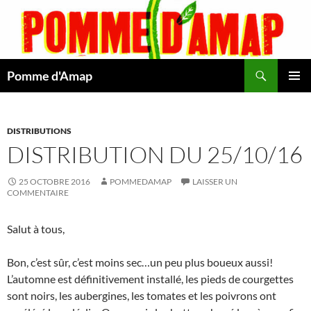
Aller
au
contenu
Recherche
Pomme d'Amap
MENU
PRINCI
DISTRIBUTIONS
DISTRIBUTION DU 25/10/16
25 OCTOBRE 2016
POMMEDAMAP
LAISSER UN
COMMENTAIRE
Salut à tous,
Bon, c’est sûr, c’est moins sec…un peu plus boueux aussi!
L’automne est définitivement installé, les pieds de courgettes
sont noirs, les aubergines, les tomates et les poivrons ont