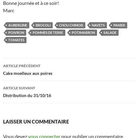
Bonne journée et à ce soir!
Marc
AUBERGINE
BROCOLI
CHOU CHINOIS
NAVETS
PANIER
POIVRON
POMMES DE TERRE
POTIMARRON
SALADE
TOMATES
Navigation
ARTICLE PRÉCÉDENT
des
Cake moelleux aux poires
articles
ARTICLE SUIVANT
Distribution du 31/10/16
LAISSER UN COMMENTAIRE
Vous devez
vous connecter
pour publier un commentaire.