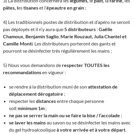
3) La distribution concernera les
légumes,
le
pain,
la
farine,
les
pâtes, l
es
tisanes
et l’
épeautre en grain
;
4) Les traditionnels postes de distribution et d’apéro ne seront
pas déployés et il n’y aura que
5 distributeurs
:
Gaëlle
Chamoux, Benjamin Saglio
,
Marie Rouzaut, Julia Chantel et
Camille Monti
. Les distributeurs porteront des gants et
pourront se désinfecter très régulièrement les mains ;
5) Nous vous demandons de
respecter TOUTES les
recommandations
en vigueur :
se rendre à la distribution muni de son
attestation de
déplacement dérogatoire
;
respecter les
distances
entre chaque personne
soit
minimum 1m
;
ne pas se serrer la main ou se faire la bise / l’accolade
;
se laver les mains
au savon ou se désinfecter les mains avec
du gel hydroalcoolique
à votre arrivée et à votre départ
.