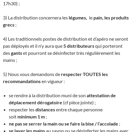
17h30) ;
3) La distribution concernera les
légumes,
le
pain, les produits
grecs
;
4) Les traditionnels postes de distribution et d’apéro ne seront
pas déployés et il n’y aura que
5 distributeurs
qui porteront
des
gants
et pourront se désinfecter très régulièrement les
mains ;
5) Nous vous demandons de
respecter TOUTES les
recommandations
en vigueur :
se rendre à la distribution muni de son
attestation de
déplacement dérogatoire
(cf pièce jointe) ;
respecter les
distances
entre chaque personne
soit
minimum 1 m
;
ne pas se serrer la main ou se faire la bise / l’accolade
;
se laver les mains
au savon ou se désinfecter les mains avec