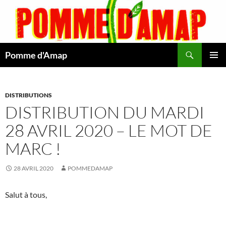
Aller
au
contenu
Recherche
Pomme d'Amap
MENU
PRINCI
DISTRIBUTIONS
DISTRIBUTION DU MARDI
28 AVRIL 2020 – LE MOT DE
MARC !
28 AVRIL 2020
POMMEDAMAP
Salut à tous,