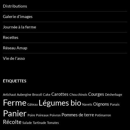
Distributions
Galerie d'images
Journée à la ferme
Recettes
Réseau Amap
Vie de l'asso
ÉTIQUETTES
Carottes
Courges
Artichaut
Aubergine
Brocoli
Cake
Chou chinois
Désherbage
Ferme
Légumes bio
Oignons
Gâteau
Navets
Panais
Panier
Pommes de terre
Poire
Poireaux
Poivron
Potimarron
Récolte
Salade
Tartinade
Tomates