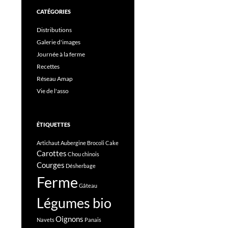
CATÉGORIES
Distributions
Galerie d'images
Journée à la ferme
Recettes
Réseau Amap
Vie de l'asso
ÉTIQUETTES
Artichaut
Aubergine
Brocoli
Cake
Carottes
Chou chinois
Courges
Désherbage
Ferme
Gâteau
Légumes bio
Oignons
Navets
Panais