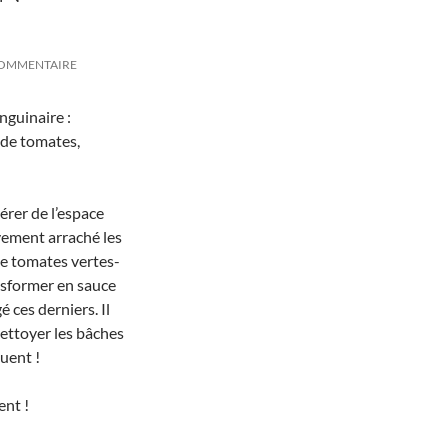
COMMENTAIRE
nguinaire :
 de tomates,
bérer de l’espace
vement arraché les
de tomates vertes-
nsformer en sauce
é ces derniers. Il
ettoyer les bâches
quent !
ent !