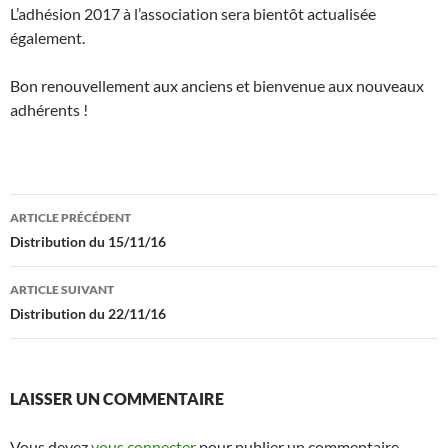
L’adhésion 2017 à l’association sera bientôt actualisée
également.
Bon renouvellement aux anciens et bienvenue aux nouveaux
adhérents !
Navigation
ARTICLE PRÉCÉDENT
des
Distribution du 15/11/16
articles
ARTICLE SUIVANT
Distribution du 22/11/16
LAISSER UN COMMENTAIRE
Vous devez
vous connecter
pour publier un commentaire.