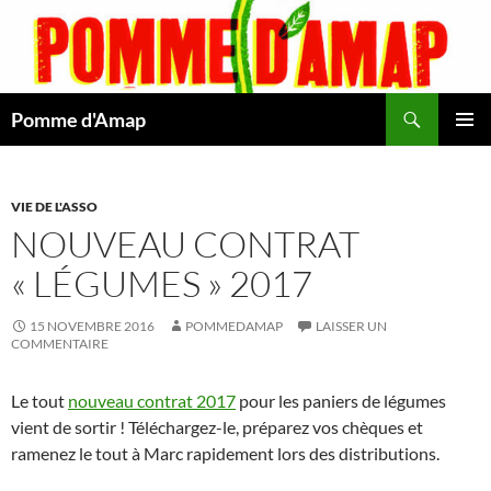
Aller
au
contenu
Recherche
Pomme d'Amap
MENU
PRINCI
VIE DE L'ASSO
NOUVEAU CONTRAT
« LÉGUMES » 2017
15 NOVEMBRE 2016
POMMEDAMAP
LAISSER UN
COMMENTAIRE
Le tout
nouveau contrat 2017
pour les paniers de légumes
vient de sortir ! Téléchargez-le, préparez vos chèques et
ramenez le tout à Marc rapidement lors des distributions.