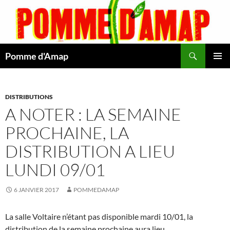
Aller
au
contenu
Recherche
Pomme d'Amap
MENU
PRINCI
DISTRIBUTIONS
A NOTER : LA SEMAINE
PROCHAINE, LA
DISTRIBUTION A LIEU
LUNDI 09/01
6 JANVIER 2017
POMMEDAMAP
La salle Voltaire n’étant pas disponible mardi 10/01, la
distribution de la semaine prochaine aura lieu