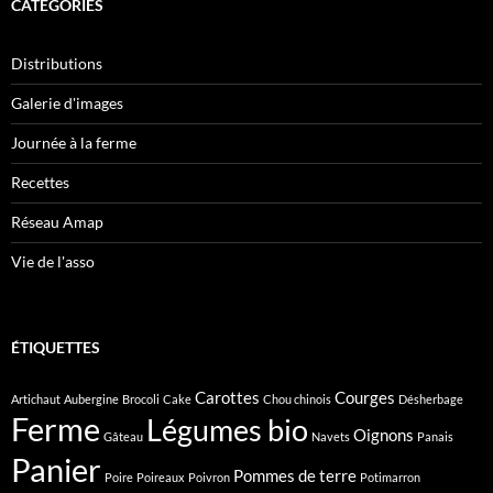
CATÉGORIES
Distributions
Galerie d'images
Journée à la ferme
Recettes
Réseau Amap
Vie de l'asso
ÉTIQUETTES
Carottes
Courges
Artichaut
Aubergine
Brocoli
Cake
Chou chinois
Désherbage
Ferme
Légumes bio
Oignons
Gâteau
Navets
Panais
Panier
Pommes de terre
Poire
Poireaux
Poivron
Potimarron