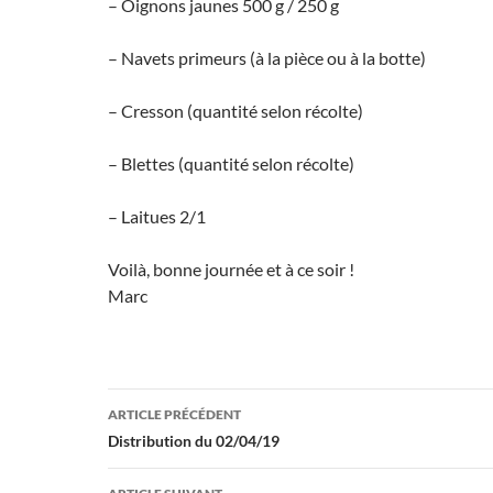
– Oignons jaunes 500 g / 250 g
– Navets primeurs (à la pièce ou à la botte)
– Cresson (quantité selon récolte)
– Blettes (quantité selon récolte)
– Laitues 2/1
Voilà, bonne journée et à ce soir !
Marc
Navigation
ARTICLE PRÉCÉDENT
des
Distribution du 02/04/19
articles