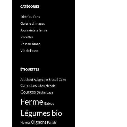
CATÉGORIES
Distributions
Galerie d'images
Journée à la ferme
Recettes
Réseau Amap
Vie de l'asso
ÉTIQUETTES
Artichaut
Aubergine
Brocoli
Cake
Carottes
Chou chinois
Courges
Désherbage
Ferme
Gâteau
Légumes bio
Oignons
Navets
Panais