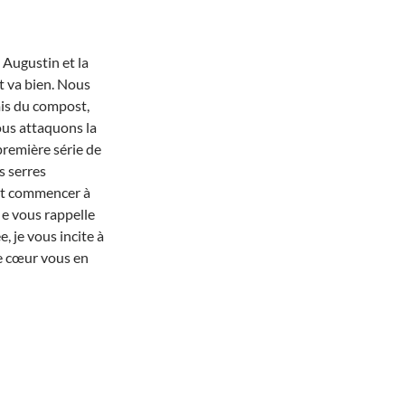
t Augustin et la
t va bien. Nous
mis du compost,
ous attaquons la
première série de
s serres
ut commencer à
J e vous rappelle
, je vous incite à
le cœur vous en