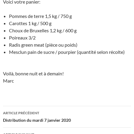
Voici votre panier:
Pommes de terre 1,5 kg / 750 g
Carottes 1 kg / 500 g
Choux de Bruxelles 1,2 kg / 600 g
Poireaux 3/2
Radis green meat (pièce ou poids)
Mesclun pain de sucre / pourpier (quantité selon récolte)
Voilà, bonne nuit et à demain!
Marc
Navigation
ARTICLE PRÉCÉDENT
des
Distribution du mardi 7 janvier 2020
articles