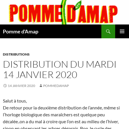
Aller
au
contenu
Recherche
Pomme d'Amap
MENU
PRINCI
DISTRIBUTIONS
DISTRIBUTION DU MARDI
14 JANVIER 2020
14 JANVIER 2020
POMMEDAMAP
Salut à tous,
De retour pour la deuxième distribution de l’année, même si
l’horloge biologique des maraîchers est quelque peu
décalée..on a du mal à croire que l’on est au milieu de l’hiver,
sinon en observant les arbres dégarnis. Bon, le cycle des