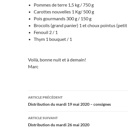
Pommes de terre 1,5 kg / 750 g
Carottes nouvelles 1 Kg/ 500 g
Pois gourmands 300 g / 150 g
Brocolis (grand panier) 1 et choux pointus (petit
Fenouil 2 / 1
Thym 1 bouquet / 1
Voilà, bonne nuit et à demain!
Marc
Navigation
ARTICLE PRÉCÉDENT
des
Distribution du mardi 19 mai 2020 – consignes
articles
ARTICLE SUIVANT
Distribution du mardi 26 mai 2020