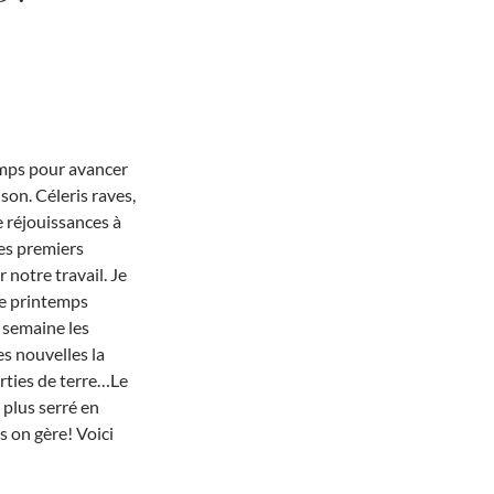
emps pour avancer
son. Céleris raves,
e réjouissances à
les premiers
 notre travail. Je
Le printemps
e semaine les
s nouvelles la
rties de terre…Le
 plus serré en
s on gère! Voici