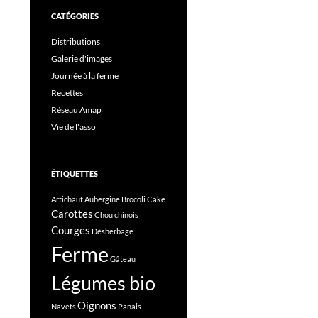
CATÉGORIES
Distributions
Galerie d'images
Journée à la ferme
Recettes
Réseau Amap
Vie de l'asso
ÉTIQUETTES
Artichaut
Aubergine
Brocoli
Cake
Carottes
Chou chinois
Courges
Désherbage
Ferme
Gâteau
Légumes bio
Oignons
Navets
Panais