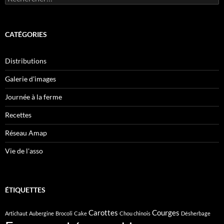
CATÉGORIES
Distributions
Galerie d'images
Journée à la ferme
Recettes
Réseau Amap
Vie de l'asso
ÉTIQUETTES
Carottes
Courges
Artichaut
Aubergine
Brocoli
Cake
Chou chinois
Désherbage