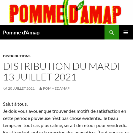
Aller
au
contenu
Recherche
Pomme d'Amap
MENU
PRINCI
DISTRIBUTIONS
DISTRIBUTION DU MARDI
13 JUILLET 2021
20 JUILLET 2021
POMMEDAMAP
Salut à tous,
Je dois vous avouer que trouver des motifs de satisfaction en
cette période pluvieuse n’est pas chose évidente…le beau
temps, en tout cas plus calme, serait de retour pour vendredi…
En attendant, outre la pression des adventices (tout pousse, ça