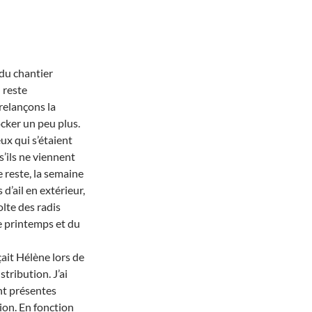
 du chantier
n reste
relançons la
cker un peu plus.
ux qui s’étaient
s’ils ne viennent
 reste, la semaine
d’ail en extérieur,
olte des radis
de printemps et du
ait Hélène lors de
stribution. J’ai
nt présentes
ion. En fonction