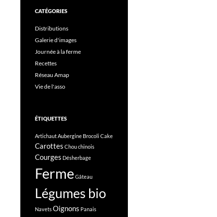
CATÉGORIES
Distributions
Galerie d'images
Journée à la ferme
Recettes
Réseau Amap
Vie de l'asso
ÉTIQUETTES
Artichaut
Aubergine
Brocoli
Cake
Carottes
Chou chinois
Courges
Désherbage
Ferme
Gâteau
Légumes bio
Oignons
Navets
Panais