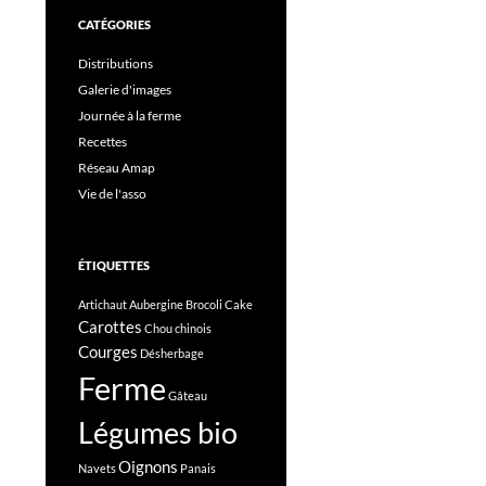
CATÉGORIES
Distributions
Galerie d'images
Journée à la ferme
Recettes
Réseau Amap
Vie de l'asso
ÉTIQUETTES
Artichaut
Aubergine
Brocoli
Cake
Carottes
Chou chinois
Courges
Désherbage
Ferme
Gâteau
Légumes bio
Oignons
Navets
Panais