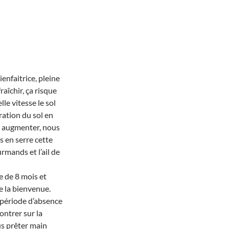
enfaitrice, pleine
raîchir, ça risque
le vitesse le sol
ration du sol en
à augmenter, nous
 en serre cette
rmands et l’ail de
e de 8 mois et
e la bienvenue.
a période d’absence
ontrer sur la
us prêter main