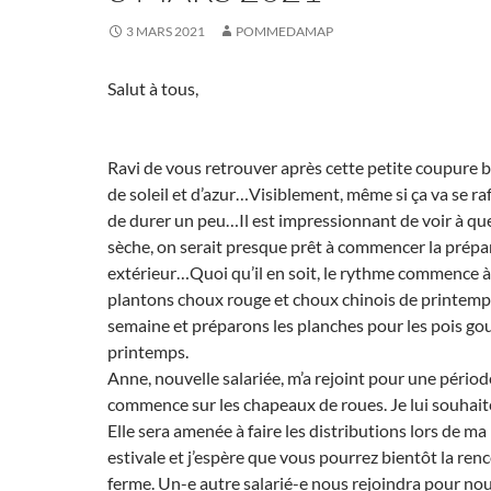
3 MARS 2021
POMMEDAMAP
Salut à tous,
Ravi de vous retrouver après cette petite coupure bi
de soleil et d’azur…Visiblement, même si ça va se raf
de durer un peu…Il est impressionnant de voir à quel
sèche, on serait presque prêt à commencer la prépa
extérieur…Quoi qu’il en soit, le rythme commence 
plantons choux rouge et choux chinois de printemps
semaine et préparons les planches pour les pois gou
printemps.
Anne, nouvelle salariée, m’a rejoint pour une périod
commence sur les chapeaux de roues. Je lui souhait
Elle sera amenée à faire les distributions lors de m
estivale et j’espère que vous pourrez bientôt la renc
ferme. Un-e autre salarié-e nous rejoindra pour no