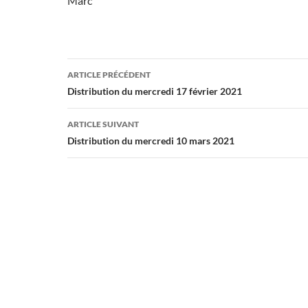
Marc
Navigation
ARTICLE PRÉCÉDENT
des
Distribution du mercredi 17 février 2021
articles
ARTICLE SUIVANT
Distribution du mercredi 10 mars 2021