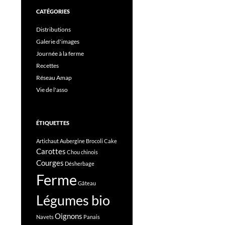
CATÉGORIES
Distributions
Galerie d'images
Journée à la ferme
Recettes
Réseau Amap
Vie de l'asso
ÉTIQUETTES
Artichaut
Aubergine
Brocoli
Cake
Carottes
Chou chinois
Courges
Désherbage
Ferme
Gâteau
Légumes bio
Oignons
Navets
Panais