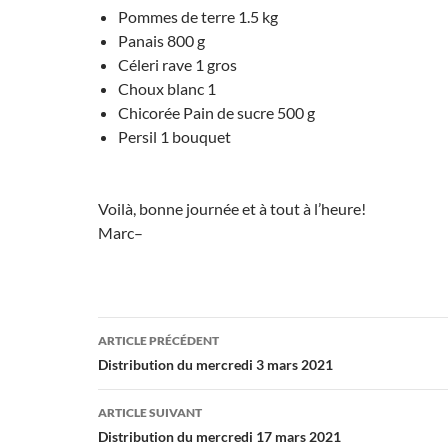
Pommes de terre 1.5 kg
Panais 800 g
Céleri rave 1 gros
Choux blanc 1
Chicorée Pain de sucre 500 g
Persil 1 bouquet
Voilà, bonne journée et à tout à l’heure!
Marc–
Navigation
ARTICLE PRÉCÉDENT
des
Distribution du mercredi 3 mars 2021
articles
ARTICLE SUIVANT
Distribution du mercredi 17 mars 2021