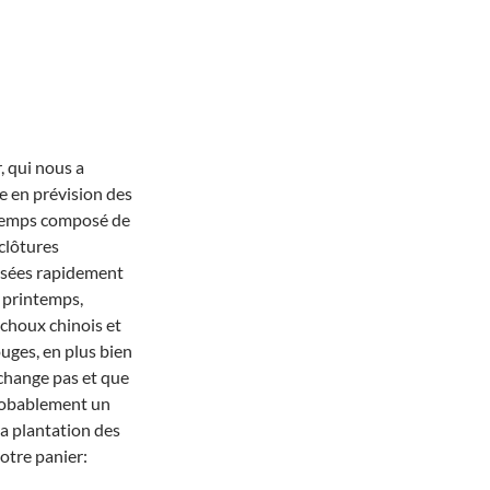
, qui nous a
e en prévision des
ntemps composé de
clôtures
lisées rapidement
e printemps,
 choux chinois et
uges, en plus bien
 change pas et que
probablement un
la plantation des
otre panier: