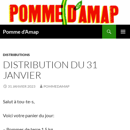
Aller
au
contenu
Recherche
Pomme d'Amap
MENU
PRINCI
DISTRIBUTIONS
DISTRIBUTION DU 31
JANVIER
31 JANVIER 2023
POMMEDAMAP
Salut à tou-te-s,
Voici votre panier du jour:
– Pommes de terre 1.5 kg