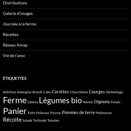
Distributions
Galerie d'images
Journée à la ferme
Recettes
Réseau Amap
Vie de l'asso
ÉTIQUETTES
Carottes
Courges
Artichaut
Aubergine
Brocoli
Cake
Chou chinois
Désherbage
Ferme
Légumes bio
Oignons
Gâteau
Navets
Panais
Panier
Pommes de terre
Poire
Poireaux
Poivron
Potimarron
Récolte
Salade
Tartinade
Tomates