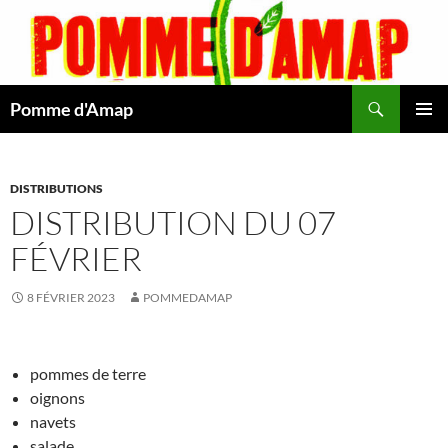
Aller
au
contenu
Recherche
Pomme d'Amap
MENU
PRINCI
DISTRIBUTIONS
DISTRIBUTION DU 07
FÉVRIER
8 FÉVRIER 2023
POMMEDAMAP
pommes de terre
oignons
navets
salade